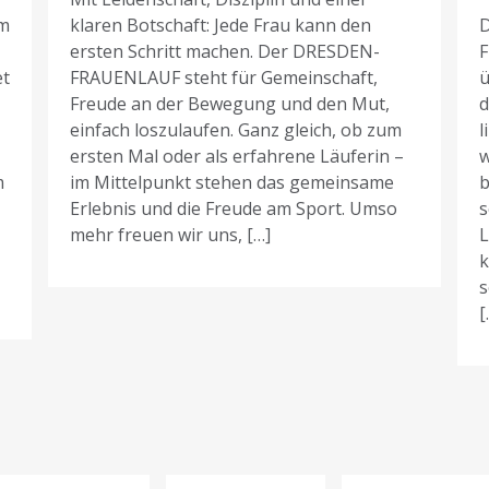
am
klaren Botschaft: Jede Frau kann den
D
ersten Schritt machen. Der DRESDEN-
F
et
FRAUENLAUF steht für Gemeinschaft,
ü
Freude an der Bewegung und den Mut,
d
einfach loszulaufen. Ganz gleich, ob zum
l
ersten Mal oder als erfahrene Läuferin –
w
m
im Mittelpunkt stehen das gemeinsame
b
Erlebnis und die Freude am Sport. Umso
s
mehr freuen wir uns, […]
L
k
s
[