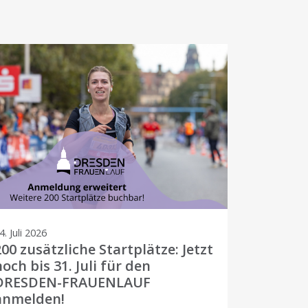
4. Juli 2026
17. Mai 202
200 zusätzliche Startplätze: Jetzt
Anmeld
noch bis 31. Juli für den
FRAUENL
DRESDEN-FRAUENLAUF
Am 19. Sep
anmelden!
DRESDEN-