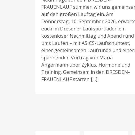
 ihr euch
FRAUENLAUF stimmen wir uns gemeins
s riesig,
auf den großen Lauftag ein. Am
ENLAUF
Donnerstag, 10. September 2026, erwart
eres
euch im Dresdner Laufsportladen ein
sden zu
kostenloser Nachmittag und Abend rund
m
ums Laufen – mit ASICS-Laufschuhtest,
k, sondern
einer gemeinsamen Laufrunde und eine
ivation,
spannenden Vortrag von Maria
Angermann über Zyklus, Hormone und
Training. Gemeinsam in den DRESDEN-
FRAUENLAUF starten […]