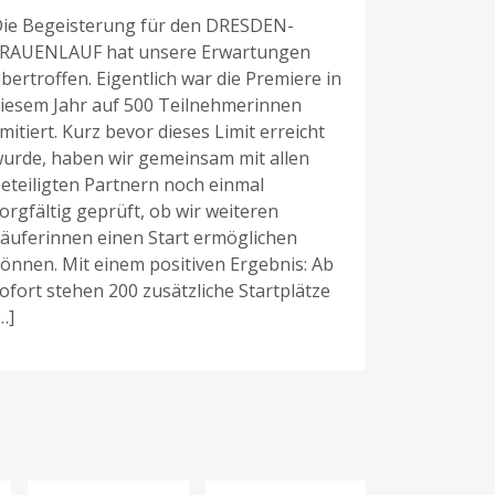
ie Begeisterung für den DRESDEN-
Premiere –
RAUENLAUF hat unsere Erwartungen
offiziell a
bertroffen. Eigentlich war die Premiere in
euch mit
iesem Jahr auf 500 Teilnehmerinnen
endlich wi
imitiert. Kurz bevor dieses Limit erreicht
Laufevent 
urde, haben wir gemeinsam mit allen
bringen. D
eteiligten Partnern noch einmal
Bestzeiten
orgfältig geprüft, ob wir weiteren
um gemein
äuferinnen einen Start ermöglichen
Spaß und e
önnen. Mit einem positiven Ergebnis: Ab
ofort stehen 200 zusätzliche Startplätze
…]